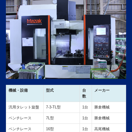
機械・設備
型式
台
メーカー
数
汎用タレット旋盤
7-3-TL型
1台
勝倉機械
ペンチレース
7L型
1台
勝倉機械
ペンチレース
16型
1台
高尾機械