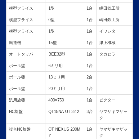
横型フライス
1型
1台
嶋田鉄工所
横型フライス
0型
1台
嶋田鉄工所
横型フライス
1型
1台
イワシタ
転造機
15型
1台
津上機械
オートタッパー
BEE32型
1台
タカヒラ
ボール盤
6ミリ用
1台
ボール盤
13ミリ用
2台
ボール盤
20ミリ用
1台
汎用旋盤
400×750
1台
ビクター
NC旋盤
QT15NA-UT-32-2
3台
ヤマザキマザッ
ク
複合NC旋盤
QT NEXUS 200M
1台
ヤマザキマザッ
Y
ク