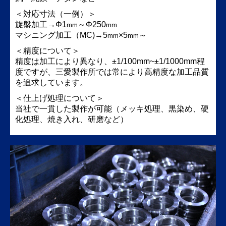
＜対応寸法（一例）＞
旋盤加工→Φ1
～Φ250
mm
mm
マシニング加工（MC)→5
×5
～
mm
mm
＜精度について＞
精度は加工により異なり、±1/100mm~
±1/1000mm
程
度ですが、三愛製作所では常により高精度な加工品質
を追求しています。
＜仕上げ処理について＞
当社で一貫した製作が可能（メッキ処理、黒染め、硬
化処理、焼き入れ、研磨など）